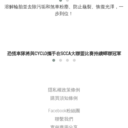
溶解輪胎並去除污垢和煞車粉塵、防止龜裂、恢復光澤，一
步到位！
恐慌車隊將與CYCLO攜手在
SCCA大聯盟比賽
持續蟬聯冠軍
隱私權政策條例
購買須知條例
Facebook粉絲團
聯繫我們
實例應用分享