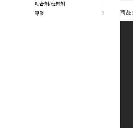
粘合劑/密封劑
1
商品
專業
8