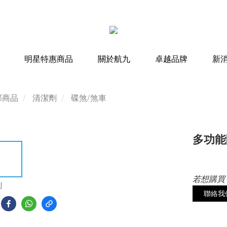
明星特惠商品
關於航九
卓越品牌
新
部商品
清潔劑
碟煞/煞車
多功能
若想購買
到
聯絡我